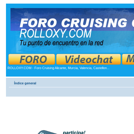
ROLLOXY.COM - Foro Cruising Alicante, Murcia, Valencia, Castellon...
Índice general