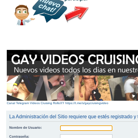
Canal Telegram Videos Cruising RolloXY https://t.me/s/gaycruisingvideo
La Administración del Sitio requiere que estés registrado y 
Nombre de Usuario:
Contraseña: