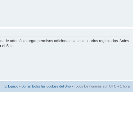
 puede además otorgar permisos adicionales a los usuarios registrados. Antes
el Sitio.
El Equipo
•
Borrar todas las cookies del Sitio
• Todos los horarios son UTC + 1 hora