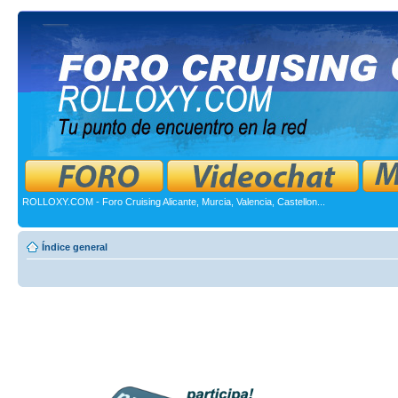
ROLLOXY.COM - Foro Cruising Alicante, Murcia, Valencia, Castellon...
Índice general