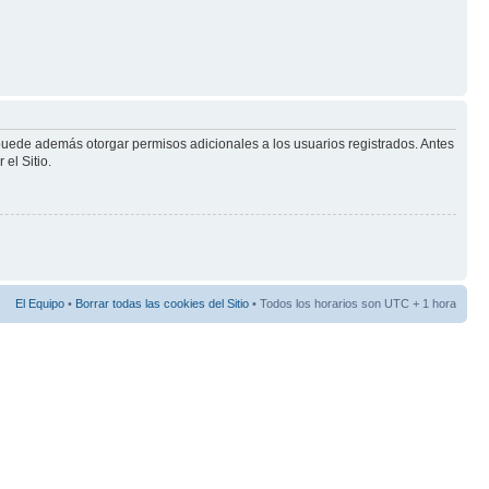
 puede además otorgar permisos adicionales a los usuarios registrados. Antes
el Sitio.
El Equipo
•
Borrar todas las cookies del Sitio
• Todos los horarios son UTC + 1 hora