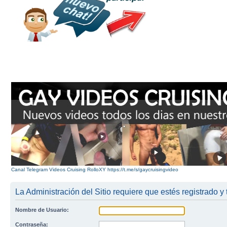
Canal Telegram Videos Cruising RolloXY https://t.me/s/gaycruisingvideo
La Administración del Sitio requiere que estés registrado y 
Nombre de Usuario:
Contraseña: