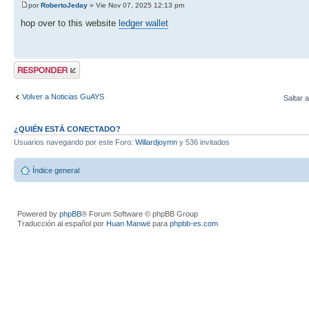
por
RobertoJeday
» Vie Nov 07, 2025 12:13 pm
hop over to this website
ledger wallet
Publicar una
respuesta
Volver a Noticias GuAYS
Saltar a
¿QUIÉN ESTÁ CONECTADO?
Usuarios navegando por este Foro:
Willardjoymn
y 536 invitados
Índice general
Powered by
phpBB
® Forum Software © phpBB Group
Traducción al español por
Huan Manwë
para
phpbb-es.com