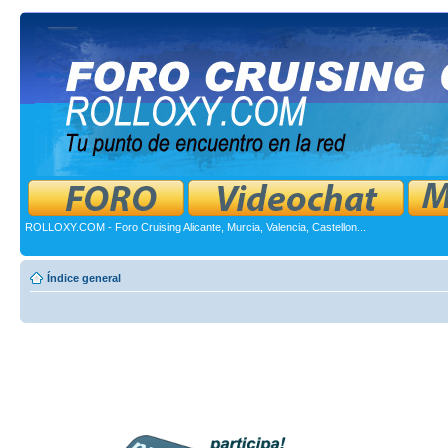
ROLLOXY.COM - Foro Cruising Alicante, Murcia, Valencia, Castellon...
Índice general