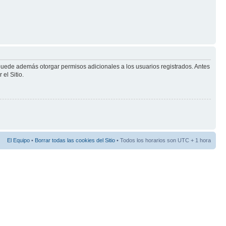
 puede además otorgar permisos adicionales a los usuarios registrados. Antes
el Sitio.
El Equipo
•
Borrar todas las cookies del Sitio
• Todos los horarios son UTC + 1 hora