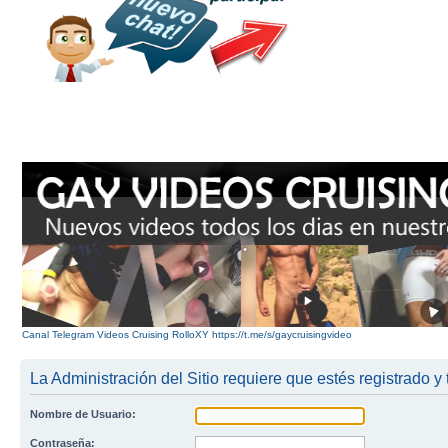
Canal Telegram Videos Cruising RolloXY https://t.me/s/gaycruisingvideo
La Administración del Sitio requiere que estés registrado y 
Nombre de Usuario:
Contraseña: