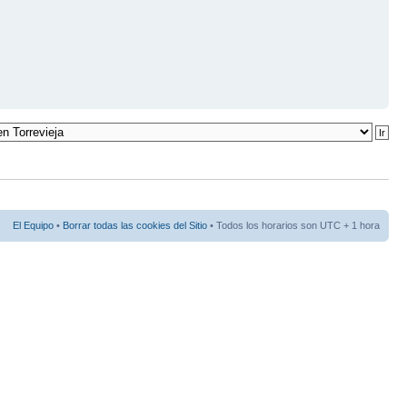
El Equipo
•
Borrar todas las cookies del Sitio
• Todos los horarios son UTC + 1 hora