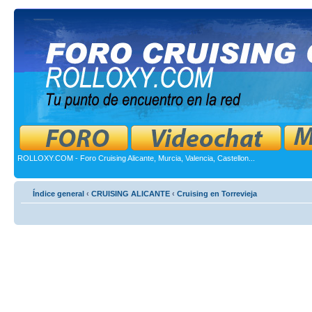
ROLLOXY.COM - Foro Cruising Alicante, Murcia, Valencia, Castellon...
Índice general
‹
CRUISING ALICANTE
‹
Cruising en Torrevieja