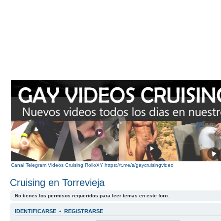
Canal Telegram Videos Cruising RolloXY https://t.me/s/gaycruisingvideo
Cruising en Torrevieja
No tienes los permisos requeridos para leer temas en este foro.
IDENTIFICARSE
•
REGISTRARSE