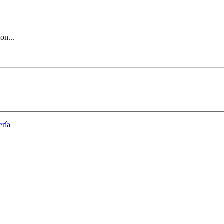
on...
ería