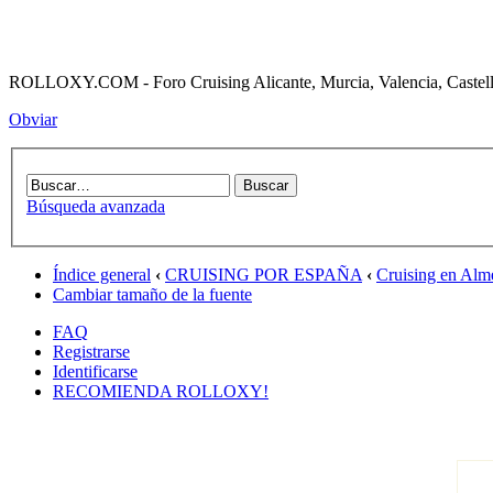
ROLLOXY.COM - Foro Cruising Alicante, Murcia, Valencia, Castell
Obviar
Búsqueda avanzada
Índice general
‹
CRUISING POR ESPAÑA
‹
Cruising en Alm
Cambiar tamaño de la fuente
FAQ
Registrarse
Identificarse
RECOMIENDA ROLLOXY!