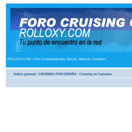
ROLLOXY.COM - Foro Cruising Alicante, Murcia, Valencia, Castellon...
Índice general
‹
CRUISING POR ESPAÑA
‹
Cruising en Canarias