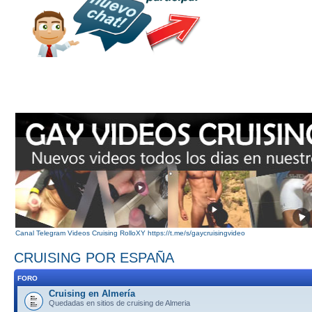
Canal Telegram Videos Cruising RolloXY https://t.me/s/gaycruisingvideo
CRUISING POR ESPAÑA
FORO
Cruising en Almería
Quedadas en sitios de cruising de Almeria