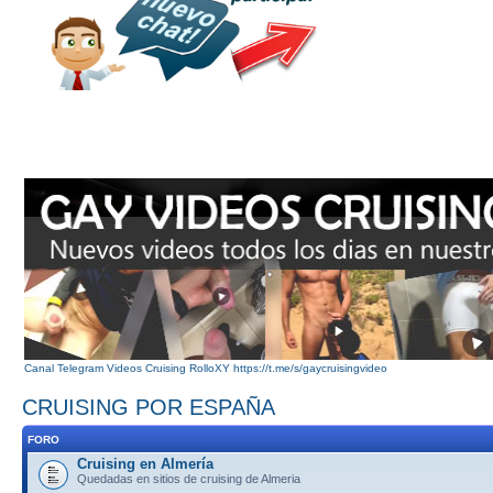
Canal Telegram Videos Cruising RolloXY https://t.me/s/gaycruisingvideo
CRUISING POR ESPAÑA
FORO
Cruising en Almería
Quedadas en sitios de cruising de Almeria