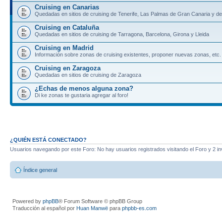
Cruising en Canarias
Quedadas en sitios de cruising de Tenerife, Las Palmas de Gran Canaria y d
Cruising en Cataluña
Quedadas en sitios de cruising de Tarragona, Barcelona, Girona y Lleida
Cruising en Madrid
Información sobre zonas de cruising existentes, proponer nuevas zonas, etc.
Cruising en Zaragoza
Quedadas en sitios de cruising de Zaragoza
¿Echas de menos alguna zona?
Di ke zonas te gustaria agregar al foro!
¿QUIÉN ESTÁ CONECTADO?
Usuarios navegando por este Foro: No hay usuarios registrados visitando el Foro y 2 in
Índice general
Powered by
phpBB
® Forum Software © phpBB Group
Traducción al español por
Huan Manwë
para
phpbb-es.com