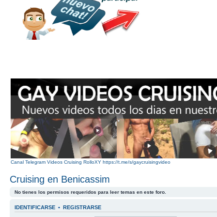
Canal Telegram Videos Cruising RolloXY https://t.me/s/gaycruisingvideo
Cruising en Benicassim
No tienes los permisos requeridos para leer temas en este foro.
IDENTIFICARSE
•
REGISTRARSE