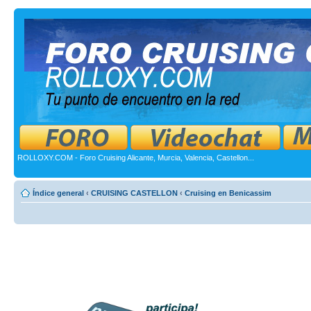
ROLLOXY.COM - Foro Cruising Alicante, Murcia, Valencia, Castellon...
Índice general
‹
CRUISING CASTELLON
‹
Cruising en Benicassim