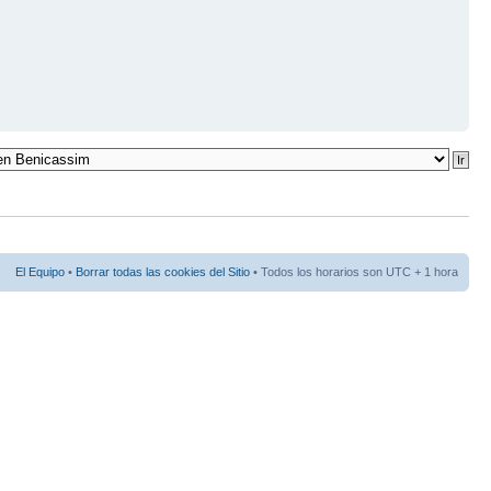
El Equipo
•
Borrar todas las cookies del Sitio
• Todos los horarios son UTC + 1 hora