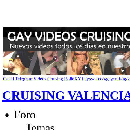
Canal Telegram Videos Cruising RolloXY https://t.me/s/gaycruisingv
CRUISING VALENCI
Foro
Temas