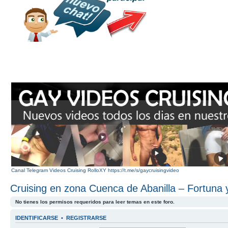
Canal Telegram Videos Cruising RolloXY https://t.me/s/gaycruisingvideo
Cruising en zona Cuenca de Abanilla – Fortuna y
No tienes los permisos requeridos para leer temas en este foro.
IDENTIFICARSE
•
REGISTRARSE