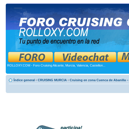
ROLLOXY.COM - Foro Cruising Alicante, Murcia, Valencia, Castellon...
Índice general
‹
CRUISING MURCIA
‹
Cruising en zona Cuenca de Abanilla – 