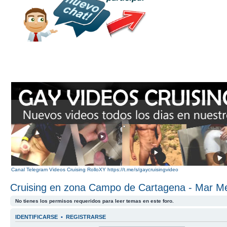
Canal Telegram Videos Cruising RolloXY https://t.me/s/gaycruisingvideo
Cruising en zona Campo de Cartagena - Mar M
No tienes los permisos requeridos para leer temas en este foro.
IDENTIFICARSE
•
REGISTRARSE