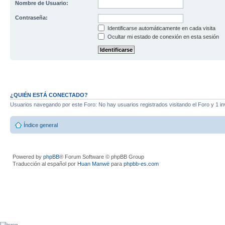
Nombre de Usuario:
Contraseña:
Identificarse automáticamente en cada visita
Ocultar mi estado de conexión en esta sesión
¿QUIÉN ESTÁ CONECTADO?
Usuarios navegando por este Foro: No hay usuarios registrados visitando el Foro y 1 in
Índice general
Powered by
phpBB
® Forum Software © phpBB Group
Traducción al español por
Huan Manwë
para
phpbb-es.com