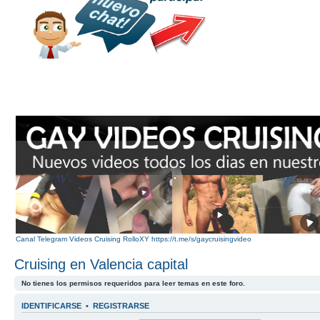
Canal Telegram Videos Cruising RolloXY https://t.me/s/gaycruisingvideo
Cruising en Valencia capital
No tienes los permisos requeridos para leer temas en este foro.
IDENTIFICARSE
•
REGISTRARSE