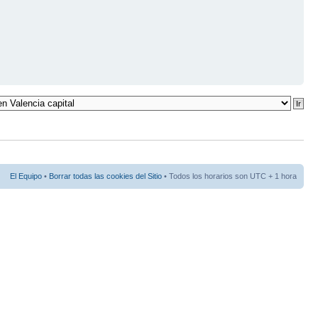
El Equipo
•
Borrar todas las cookies del Sitio
• Todos los horarios son UTC + 1 hora