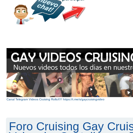
Canal Telegram Videos Cruising RolloXY https://t.me/s/gaycruisingvideo
Foro Cruising Gay Cruis