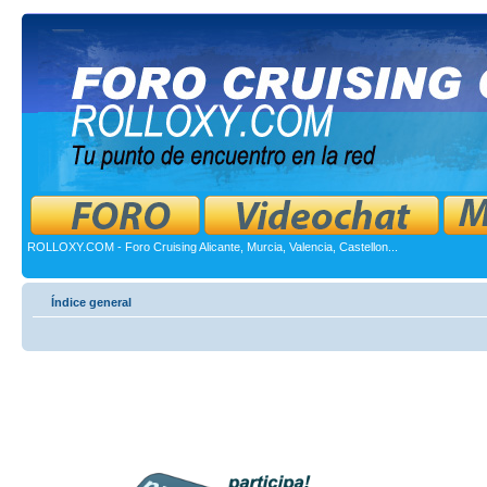
ROLLOXY.COM - Foro Cruising Alicante, Murcia, Valencia, Castellon...
Índice general