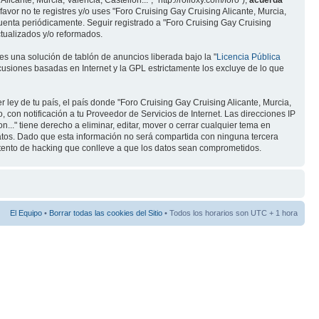
icante, Murcia, Valencia, Castellon...", "http://rolloxy.com/foro"),
acuerda
o te registres y/o uses "Foro Cruising Gay Cruising Alicante, Murcia,
uenta periódicamente. Seguir registrado a "Foro Cruising Gay Cruising
tualizados y/o reformados.
s una solución de tablón de anuncios liberada bajo la "
Licencia Pública
scusiones basadas en Internet y la GPL estrictamente los excluye de lo que
 ley de tu país, el país donde "Foro Cruising Gay Cruising Alicante, Murcia,
con notificación a tu Proveedor de Servicios de Internet. Las direcciones IP
n..." tiene derecho a eliminar, editar, mover o cerrar cualquier tema en
os. Dado que esta información no será compartida con ninguna tercera
intento de hacking que conlleve a que los datos sean comprometidos.
El Equipo
•
Borrar todas las cookies del Sitio
• Todos los horarios son UTC + 1 hora