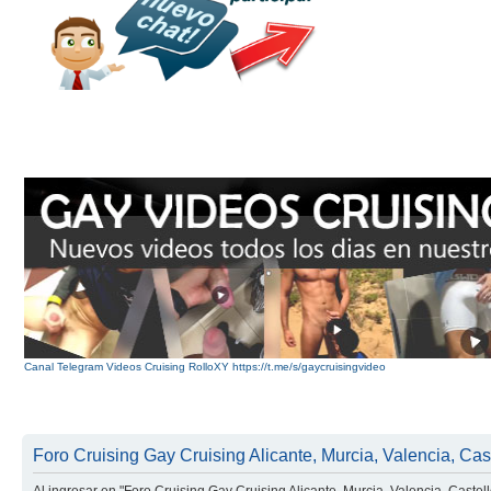
Canal Telegram Videos Cruising RolloXY https://t.me/s/gaycruisingvideo
Foro Cruising Gay Cruising Alicante, Murcia, Valencia, Caste