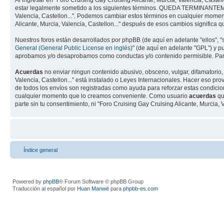
Al ingresar en "Foro Cruising Gay Cruising Alicante, Murcia, Valencia, Castellon
estar legalmente sometido a los siguientes términos. QUEDA TERMINANTEM
Valencia, Castellon...". Podemos cambiar estos términos en cualquier moment
Alicante, Murcia, Valencia, Castellon..." después de esos cambios significa 
Nuestros foros están desarrollados por phpBB (de aquí en adelante "ellos", 
General (General Public License en inglés)
" (de aquí en adelante "GPL") y 
aprobamos y/o desaprobamos como conductas y/o contenido permisible. Para
Acuerdas
no enviar ningun contenido abusivo, obsceno, vulgar, difamatorio, 
Valencia, Castellon..." está instalado o Leyes Internacionales. Hacer eso pr
de todos los envíos son registradas como ayuda para reforzar estas condici
cualquier momento que lo creamos conveniente. Como usuario
acuerdas
qu
parte sin tu consentimiento, ni "Foro Cruising Gay Cruising Alicante, Murcia
Índice general
Powered by
phpBB
® Forum Software © phpBB Group
Traducción al español por
Huan Manwë
para
phpbb-es.com