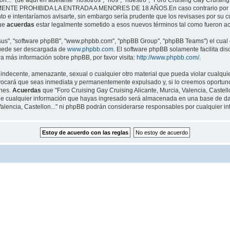
..." (de aquí en adelante "nosotros", "nos", "nuestro", "Foro Cruising Gay Cruising Al
ENTE PROHIBIDA LA ENTRADA A MENORES DE 18 AÑOS.En caso contrario por favor n
o e intentaríamos avisarte, sin embargo sería prudente que los revisases por su c
que
acuerdas
estar legalmente sometido a esos nuevos términos tal como fueron ac
"sus", "software phpBB", "www.phpbb.com", "phpBB Group", "phpBB Teams") el cual e
puede ser descargada de
www.phpbb.com
. El software phpBB solamente facilita di
 más información sobre phpBB, por favor visita:
http://www.phpbb.com/
.
indecente, amenazante, sexual o cualquier otro material que pueda violar cualquier
ovocará que seas inmediata y permanentemente expulsado y, si lo creemos oportuno, 
ones.
Acuerdas
que "Foro Cruising Gay Cruising Alicante, Murcia, Valencia, Castello
e cualquier información que hayas ingresado será almacenada en una base de dat
, Valencia, Castellon..." ni phpBB podrán considerarse responsables por cualquier 