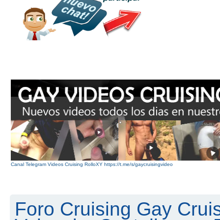
Canal Telegram Videos Cruising RolloXY https://t.me/s/gaycruisingvideo
Foro Cruising Gay Cruis