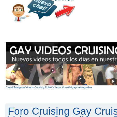
Canal Telegram Videos Cruising RolloXY https://t.me/s/gaycruisingvideo
Foro Cruising Gay Cruis