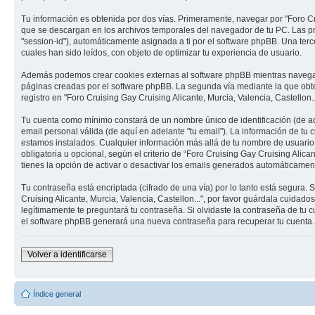
Tu información es obtenida por dos vías. Primeramente, navegar por "Foro Cr
que se descargan en los archivos temporales del navegador de tu PC. Las pri
"session-id"), automáticamente asignada a ti por el software phpBB. Una terc
cuales han sido leídos, con objeto de optimizar tu experiencia de usuario.
Además podemos crear cookies externas al software phpBB mientras navega por
páginas creadas por el software phpBB. La segunda vía mediante la que obte
registro en "Foro Cruising Gay Cruising Alicante, Murcia, Valencia, Castellon.
Tu cuenta como mínimo constará de un nombre único de identificación (de aqu
email personal válida (de aquí en adelante "tu email"). La información de tu c
estamos instalados. Cualquier información más allá de tu nombre de usuario, t
obligatoria u opcional, según el criterio de “Foro Cruising Gay Cruising Alic
tienes la opción de activar o desactivar los emails generados automáticamen
Tu contraseña está encriptada (cifrado de una vía) por lo tanto está segura
Cruising Alicante, Murcia, Valencia, Castellon...", por favor guárdala cuidad
legítimamente te preguntará tu contraseña. Si olvidaste la contraseña de tu c
el software phpBB generará una nueva contraseña para recuperar tu cuenta.
Volver a identificarse
Índice general