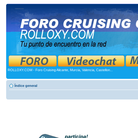
ROLLOXY.COM - Foro Cruising Alicante, Murcia, Valencia, Castellon...
Índice general