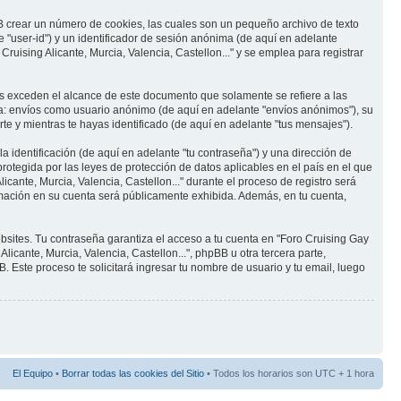
BB crear un número de cookies, las cuales son un pequeño archivo de texto
 "user-id") y un identificador de sesión anónima (de aquí en adelante
uising Alicante, Murcia, Valencia, Castellon..." y se emplea para registrar
es exceden el alcance de este documento que solamente se refiere a las
 a: envíos como usuario anónimo (de aquí en adelante "envíos anónimos"), su
rte y mientras te hayas identificado (de aquí en adelante "tus mensajes").
identificación (de aquí en adelante "tu contraseña") y una dirección de
protegida por las leyes de protección de datos aplicables en el país en el que
cante, Murcia, Valencia, Castellon..." durante el proceso de registro será
formación en su cuenta será públicamente exhibida. Además, en tu cuenta,
bsites. Tu contraseña garantiza el acceso a tu cuenta en "Foro Cruising Gay
icante, Murcia, Valencia, Castellon...", phpBB u otra tercera parte,
. Este proceso te solicitará ingresar tu nombre de usuario y tu email, luego
El Equipo
•
Borrar todas las cookies del Sitio
• Todos los horarios son UTC + 1 hora