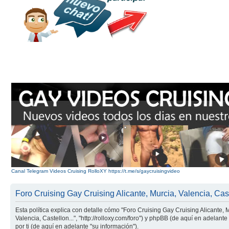
Canal Telegram Videos Cruising RolloXY https://t.me/s/gaycruisingvideo
Foro Cruising Gay Cruising Alicante, Murcia, Valencia, Caste
Esta política explica con detalle cómo "Foro Cruising Gay Cruising Alicante, 
Valencia, Castellon...", "http://rolloxy.com/foro") y phpBB (de aquí en adel
por ti (de aquí en adelante "su información").