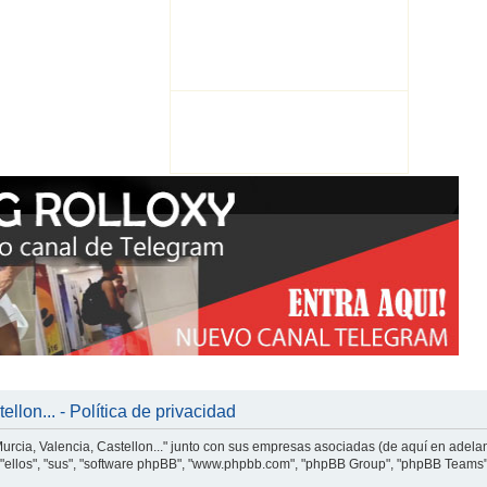
llon... - Política de privacidad
Murcia, Valencia, Castellon..." junto con sus empresas asociadas (de aquí en adelant
ante "ellos", "sus", "software phpBB", "www.phpbb.com", "phpBB Group", "phpBB Tea