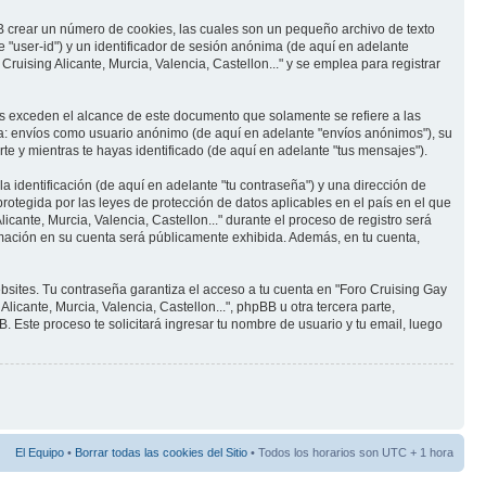
BB crear un número de cookies, las cuales son un pequeño archivo de texto
 "user-id") y un identificador de sesión anónima (de aquí en adelante
uising Alicante, Murcia, Valencia, Castellon..." y se emplea para registrar
es exceden el alcance de este documento que solamente se refiere a las
 a: envíos como usuario anónimo (de aquí en adelante "envíos anónimos"), su
rte y mientras te hayas identificado (de aquí en adelante "tus mensajes").
identificación (de aquí en adelante "tu contraseña") y una dirección de
protegida por las leyes de protección de datos aplicables en el país en el que
cante, Murcia, Valencia, Castellon..." durante el proceso de registro será
formación en su cuenta será públicamente exhibida. Además, en tu cuenta,
bsites. Tu contraseña garantiza el acceso a tu cuenta en "Foro Cruising Gay
icante, Murcia, Valencia, Castellon...", phpBB u otra tercera parte,
. Este proceso te solicitará ingresar tu nombre de usuario y tu email, luego
El Equipo
•
Borrar todas las cookies del Sitio
• Todos los horarios son UTC + 1 hora