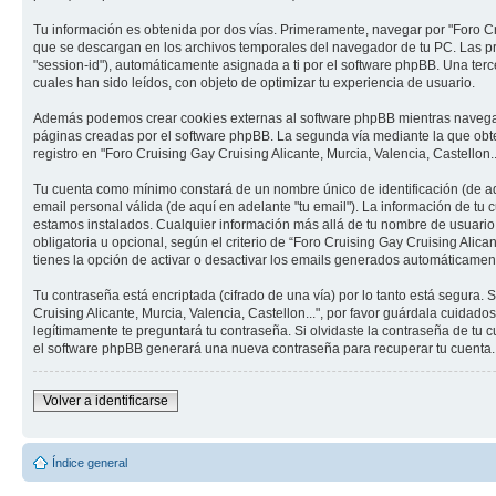
Tu información es obtenida por dos vías. Primeramente, navegar por "Foro Cr
que se descargan en los archivos temporales del navegador de tu PC. Las pri
"session-id"), automáticamente asignada a ti por el software phpBB. Una terc
cuales han sido leídos, con objeto de optimizar tu experiencia de usuario.
Además podemos crear cookies externas al software phpBB mientras navega por
páginas creadas por el software phpBB. La segunda vía mediante la que obte
registro en "Foro Cruising Gay Cruising Alicante, Murcia, Valencia, Castellon.
Tu cuenta como mínimo constará de un nombre único de identificación (de aqu
email personal válida (de aquí en adelante "tu email"). La información de tu c
estamos instalados. Cualquier información más allá de tu nombre de usuario, t
obligatoria u opcional, según el criterio de “Foro Cruising Gay Cruising Alic
tienes la opción de activar o desactivar los emails generados automáticamen
Tu contraseña está encriptada (cifrado de una vía) por lo tanto está segura
Cruising Alicante, Murcia, Valencia, Castellon...", por favor guárdala cuidad
legítimamente te preguntará tu contraseña. Si olvidaste la contraseña de tu c
el software phpBB generará una nueva contraseña para recuperar tu cuenta.
Volver a identificarse
Índice general