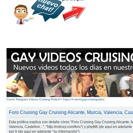
Canal Telegram Videos Cruising RolloXY https://t.me/s/gaycruisingvideo
Foro Cruising Gay Cruising Alicante, Murcia, Valencia, Caste
Esta política explica con detalle cómo "Foro Cruising Gay Cruising Alicante, 
Valencia, Castellon...", "http://rolloxy.com/foro") y phpBB (de aquí en adel
por ti (de aquí en adelante "su información").