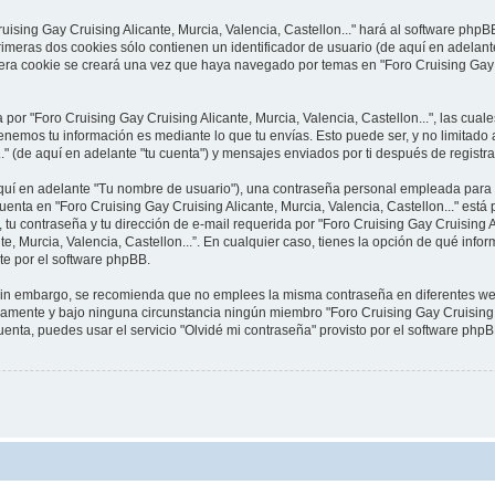
uising Gay Cruising Alicante, Murcia, Valencia, Castellon..." hará al software php
meras dos cookies sólo contienen un identificador de usuario (de aquí en adelante
era cookie se creará una vez que haya navegado por temas en "Foro Cruising Gay Cr
 "Foro Cruising Gay Cruising Alicante, Murcia, Valencia, Castellon...", las cual
nemos tu información es mediante lo que tu envías. Esto puede ser, y no limitado
.." (de aquí en adelante "tu cuenta") y mensajes enviados por ti después de registra
í en adelante "Tu nombre de usuario"), una contraseña personal empleada para la 
uenta en "Foro Cruising Gay Cruising Alicante, Murcia, Valencia, Castellon..." está 
u contraseña y tu dirección de e-mail requerida por "Foro Cruising Gay Cruising Ali
ante, Murcia, Valencia, Castellon...”. En cualquier caso, tienes la opción de qué in
te por el software phpBB.
. Sin embargo, se recomienda que no emplees la misma contraseña en diferentes we
osamente y bajo ninguna circunstancia ningún miembro "Foro Cruising Gay Cruising Al
uenta, puedes usar el servicio "Olvidé mi contraseña" provisto por el software phpBB