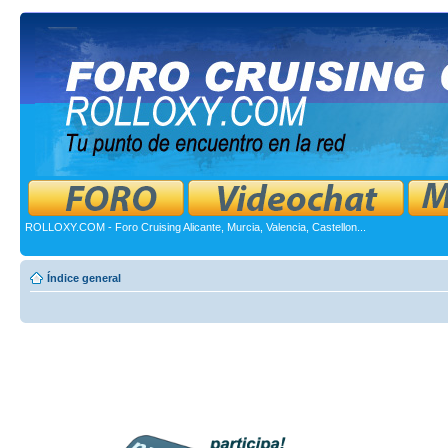
ROLLOXY.COM - Foro Cruising Alicante, Murcia, Valencia, Castellon...
Índice general