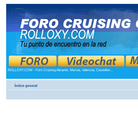
ROLLOXY.COM - Foro Cruising Alicante, Murcia, Valencia, Castellon...
Índice general