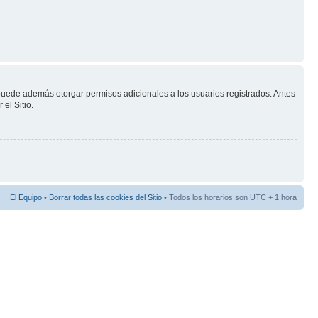
 puede además otorgar permisos adicionales a los usuarios registrados. Antes
el Sitio.
El Equipo
•
Borrar todas las cookies del Sitio
• Todos los horarios son UTC + 1 hora