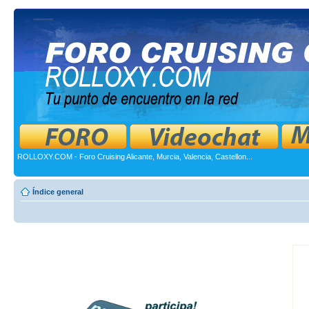
ROLLOXY.COM - Foro Cruising Alicante, Murcia, Valencia, Castellon...
Índice general