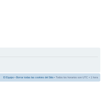
El Equipo
•
Borrar todas las cookies del Sitio
• Todos los horarios son UTC + 1 hora