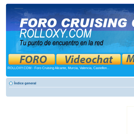
ROLLOXY.COM - Foro Cruising Alicante, Murcia, Valencia, Castellon...
Índice general