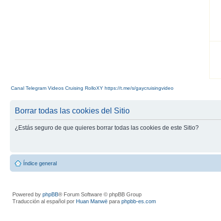
Canal Telegram Videos Cruising RolloXY https://t.me/s/gaycruisingvideo
Borrar todas las cookies del Sitio
¿Estás seguro de que quieres borrar todas las cookies de este Sitio?
Índice general
Powered by
phpBB
® Forum Software © phpBB Group
Traducción al español por
Huan Manwë
para
phpbb-es.com