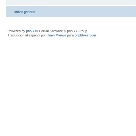
Índice general
Powered by
phpBB
® Forum Software © phpBB Group
Traducción al español por
Huan Manwë
para
phpbb-es.com