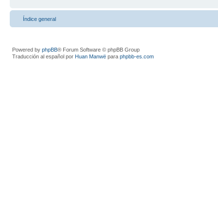
Índice general
Powered by
phpBB
® Forum Software © phpBB Group
Traducción al español por
Huan Manwë
para
phpbb-es.com