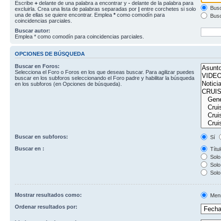
Escribe
+
delante de una palabra a encontrar y
-
delante de la palabra para
Busc
excluirla. Crea una lista de palabras separadas por
|
entre corchetes si solo
una de ellas se quiere encontrar. Emplea
*
como comodín para
Busc
coincidencias parciales.
Buscar autor:
Emplea * como comodín para coincidencias parciales.
OPCIONES DE BÚSQUEDA
Buscar en Foros:
Selecciona el Foro o Foros en los que deseas buscar. Para agilizar puedes
buscar en los subforos seleccionando el Foro padre y habilitar la búsqueda
en los subforos (en Opciones de búsqueda).
Buscar en subforos:
Sí
Buscar en :
Títul
Solo 
Solo 
Solo
Mostrar resultados como:
Men
Ordenar resultados por: