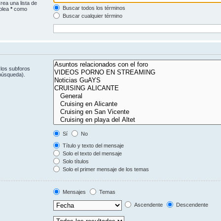
rea una lista de
Buscar todos los términos
mplea
*
como
Buscar cualquier término
 los subforos
 búsqueda).
Sí
No
Título y texto del mensaje
Solo el texto del mensaje
Solo títulos
Solo el primer mensaje de los temas
Mensajes
Temas
Ascendente
Descendente