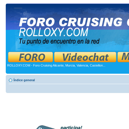
ROLLOXY.COM - Foro Cruising Alicante, Murcia, Valencia, Castellon...
Índice general