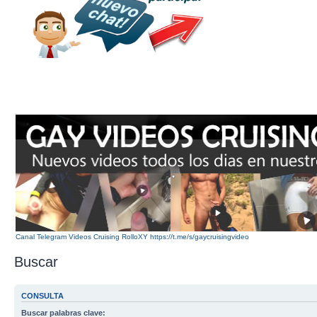
Canal Telegram Videos Cruising RolloXY https://t.me/s/gaycruisingvideo
Buscar
CONSULTA
Buscar palabras clave: