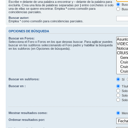
Escribe
+
delante de una palabra a encontrar y
-
delante de la palabra para
Busc
excluirla. Crea una lista de palabras separadas por
|
entre corchetes si solo
una de ellas se quiere encontrar. Emplea
*
como comodín para
Busc
coincidencias parciales.
Buscar autor:
Emplea * como comodín para coincidencias parciales.
OPCIONES DE BÚSQUEDA
Buscar en Foros:
Selecciona el Foro o Foros en los que deseas buscar. Para agilizar puedes
buscar en los subforos seleccionando el Foro padre y habilitar la búsqueda
en los subforos (en Opciones de búsqueda).
Buscar en subforos:
Sí
Buscar en :
Títul
Solo 
Solo 
Solo
Mostrar resultados como:
Men
Ordenar resultados por: