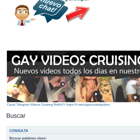
Canal Telegram Videos Cruising RolloXY https://t.me/s/gaycruisingvideo
Buscar
CONSULTA
Buscar palabras clave: