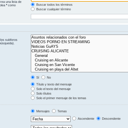
rea una lista de
Buscar todos los términos
mplea
*
como
Buscar cualquier término
 los subforos
 búsqueda).
Sí
No
Título y texto del mensaje
Solo el texto del mensaje
Solo títulos
Solo el primer mensaje de los temas
Mensajes
Temas
Ascendente
Descendente