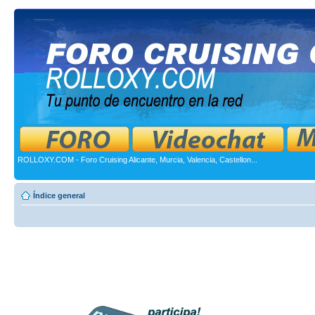
ROLLOXY.COM - Foro Cruising Alicante, Murcia, Valencia, Castellon...
Índice general