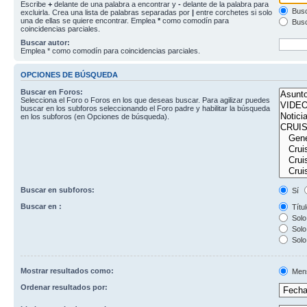
Escribe
+
delante de una palabra a encontrar y
-
delante de la palabra para
Busc
excluirla. Crea una lista de palabras separadas por
|
entre corchetes si solo
una de ellas se quiere encontrar. Emplea
*
como comodín para
Busc
coincidencias parciales.
Buscar autor:
Emplea * como comodín para coincidencias parciales.
OPCIONES DE BÚSQUEDA
Buscar en Foros:
Selecciona el Foro o Foros en los que deseas buscar. Para agilizar puedes
buscar en los subforos seleccionando el Foro padre y habilitar la búsqueda
en los subforos (en Opciones de búsqueda).
Buscar en subforos:
Sí
Buscar en :
Títul
Solo 
Solo 
Solo
Mostrar resultados como:
Men
Ordenar resultados por: