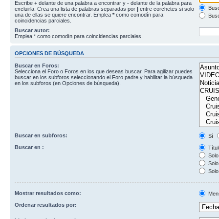
Escribe
+
delante de una palabra a encontrar y
-
delante de la palabra para
Busc
excluirla. Crea una lista de palabras separadas por
|
entre corchetes si solo
una de ellas se quiere encontrar. Emplea
*
como comodín para
Busc
coincidencias parciales.
Buscar autor:
Emplea * como comodín para coincidencias parciales.
OPCIONES DE BÚSQUEDA
Buscar en Foros:
Selecciona el Foro o Foros en los que deseas buscar. Para agilizar puedes
buscar en los subforos seleccionando el Foro padre y habilitar la búsqueda
en los subforos (en Opciones de búsqueda).
Buscar en subforos:
Sí
Buscar en :
Títul
Solo 
Solo 
Solo
Mostrar resultados como:
Men
Ordenar resultados por: