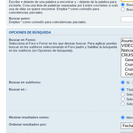
Escribe
+
delante de una palabra a encontrar y
-
delante de la palabra para
Busc
excluirla. Crea una lista de palabras separadas por
|
entre corchetes si solo
una de ellas se quiere encontrar. Emplea
*
como comodín para
Busc
coincidencias parciales.
Buscar autor:
Emplea * como comodín para coincidencias parciales.
OPCIONES DE BÚSQUEDA
Buscar en Foros:
Selecciona el Foro o Foros en los que deseas buscar. Para agilizar puedes
buscar en los subforos seleccionando el Foro padre y habilitar la búsqueda
en los subforos (en Opciones de búsqueda).
Buscar en subforos:
Sí
Buscar en :
Títul
Solo 
Solo 
Solo
Mostrar resultados como:
Men
Ordenar resultados por: