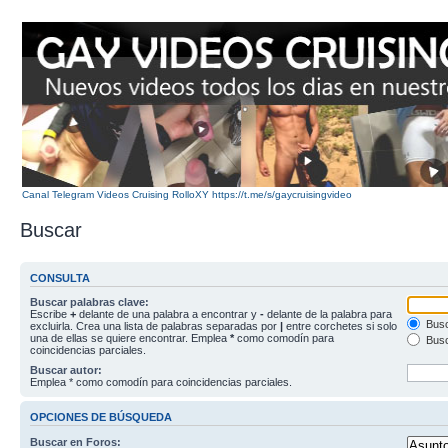
Canal Telegram Videos Cruising RolloXY https://t.me/s/gaycruisingvideo
Buscar
CONSULTA
Buscar palabras clave:
Escribe
+
delante de una palabra a encontrar y
-
delante de la palabra para
Busc
excluirla. Crea una lista de palabras separadas por
|
entre corchetes si solo
una de ellas se quiere encontrar. Emplea
*
como comodín para
Busc
coincidencias parciales.
Buscar autor:
Emplea * como comodín para coincidencias parciales.
OPCIONES DE BÚSQUEDA
Buscar en Foros: