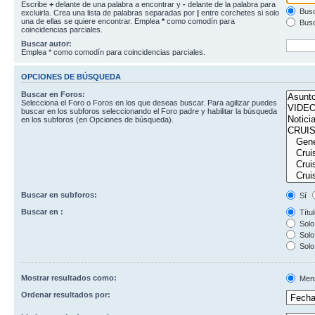
Escribe
+
delante de una palabra a encontrar y
-
delante de la palabra para
Busc
excluirla. Crea una lista de palabras separadas por
|
entre corchetes si solo
una de ellas se quiere encontrar. Emplea
*
como comodín para
Busc
coincidencias parciales.
Buscar autor:
Emplea * como comodín para coincidencias parciales.
OPCIONES DE BÚSQUEDA
Buscar en Foros:
Selecciona el Foro o Foros en los que deseas buscar. Para agilizar puedes
buscar en los subforos seleccionando el Foro padre y habilitar la búsqueda
en los subforos (en Opciones de búsqueda).
Buscar en subforos:
Sí
Buscar en :
Títul
Solo 
Solo 
Solo
Mostrar resultados como:
Men
Ordenar resultados por: