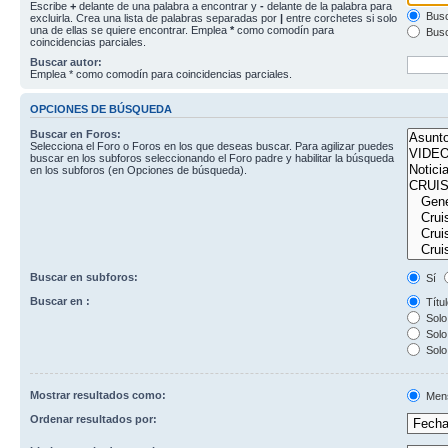
Escribe
+
delante de una palabra a encontrar y
-
delante de la palabra para
Busc
excluirla. Crea una lista de palabras separadas por
|
entre corchetes si solo
una de ellas se quiere encontrar. Emplea
*
como comodín para
Busc
coincidencias parciales.
Buscar autor:
Emplea * como comodín para coincidencias parciales.
OPCIONES DE BÚSQUEDA
Buscar en Foros:
Selecciona el Foro o Foros en los que deseas buscar. Para agilizar puedes
buscar en los subforos seleccionando el Foro padre y habilitar la búsqueda
en los subforos (en Opciones de búsqueda).
Buscar en subforos:
Sí
Buscar en :
Títul
Solo 
Solo 
Solo
Mostrar resultados como:
Men
Ordenar resultados por: