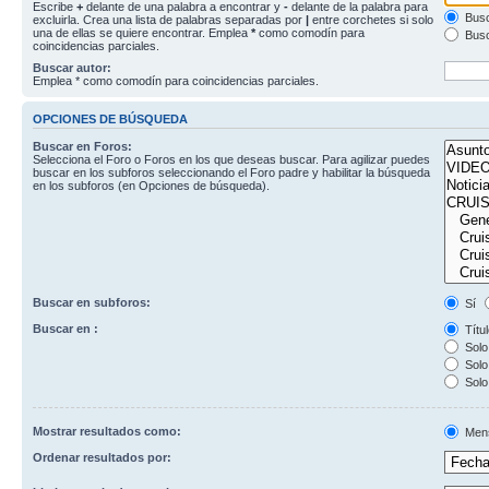
Escribe
+
delante de una palabra a encontrar y
-
delante de la palabra para
Busc
excluirla. Crea una lista de palabras separadas por
|
entre corchetes si solo
una de ellas se quiere encontrar. Emplea
*
como comodín para
Busc
coincidencias parciales.
Buscar autor:
Emplea * como comodín para coincidencias parciales.
OPCIONES DE BÚSQUEDA
Buscar en Foros:
Selecciona el Foro o Foros en los que deseas buscar. Para agilizar puedes
buscar en los subforos seleccionando el Foro padre y habilitar la búsqueda
en los subforos (en Opciones de búsqueda).
Buscar en subforos:
Sí
Buscar en :
Títul
Solo 
Solo 
Solo
Mostrar resultados como:
Men
Ordenar resultados por: