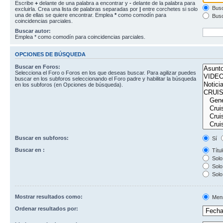
Escribe
+
delante de una palabra a encontrar y
-
delante de la palabra para
Busc
excluirla. Crea una lista de palabras separadas por
|
entre corchetes si solo
una de ellas se quiere encontrar. Emplea
*
como comodín para
Busc
coincidencias parciales.
Buscar autor:
Emplea * como comodín para coincidencias parciales.
OPCIONES DE BÚSQUEDA
Buscar en Foros:
Selecciona el Foro o Foros en los que deseas buscar. Para agilizar puedes
buscar en los subforos seleccionando el Foro padre y habilitar la búsqueda
en los subforos (en Opciones de búsqueda).
Buscar en subforos:
Sí
Buscar en :
Títul
Solo 
Solo 
Solo
Mostrar resultados como:
Men
Ordenar resultados por: