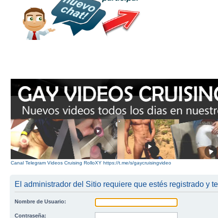
Canal Telegram Videos Cruising RolloXY https://t.me/s/gaycruisingvideo
El administrador del Sitio requiere que estés registrado y te
Nombre de Usuario:
Contraseña: