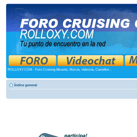
ROLLOXY.COM - Foro Cruising Alicante, Murcia, Valencia, Castellon...
Índice general