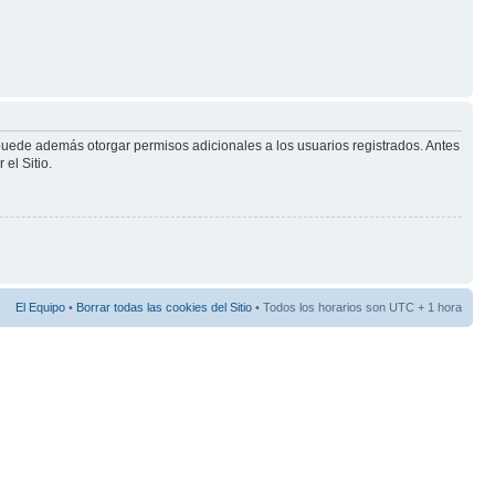
 puede además otorgar permisos adicionales a los usuarios registrados. Antes
el Sitio.
El Equipo
•
Borrar todas las cookies del Sitio
• Todos los horarios son UTC + 1 hora