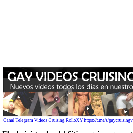
Canal Telegram Videos Cruising RolloXY https://t.me/s/gaycruisingv