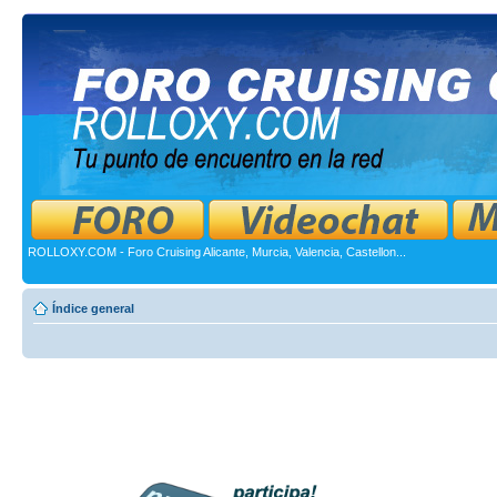
ROLLOXY.COM - Foro Cruising Alicante, Murcia, Valencia, Castellon...
Índice general