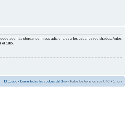
 puede además otorgar permisos adicionales a los usuarios registrados. Antes
el Sitio.
El Equipo
•
Borrar todas las cookies del Sitio
• Todos los horarios son UTC + 1 hora