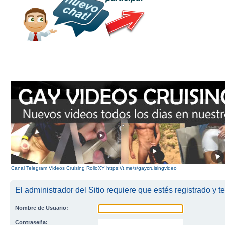
Canal Telegram Videos Cruising RolloXY https://t.me/s/gaycruisingvideo
El administrador del Sitio requiere que estés registrado y te
Nombre de Usuario:
Contraseña: