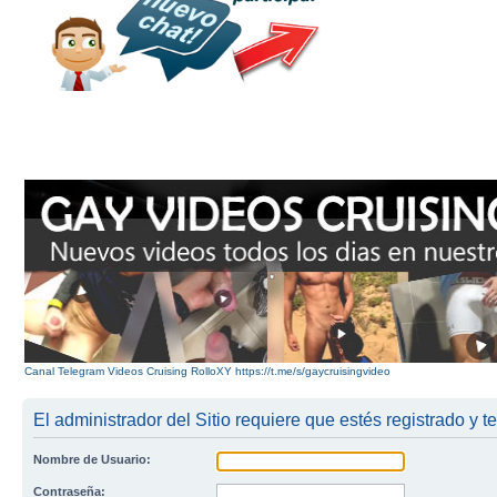
Canal Telegram Videos Cruising RolloXY https://t.me/s/gaycruisingvideo
El administrador del Sitio requiere que estés registrado y te
Nombre de Usuario:
Contraseña: