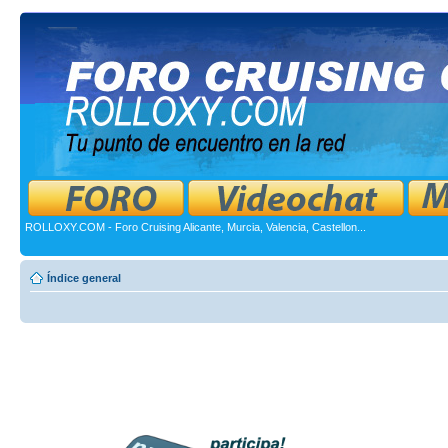
ROLLOXY.COM - Foro Cruising Alicante, Murcia, Valencia, Castellon...
Índice general