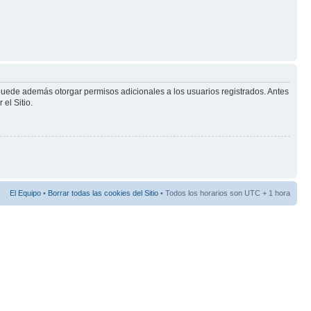
 puede además otorgar permisos adicionales a los usuarios registrados. Antes
el Sitio.
El Equipo
•
Borrar todas las cookies del Sitio
• Todos los horarios son UTC + 1 hora