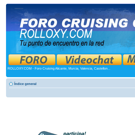
ROLLOXY.COM - Foro Cruising Alicante, Murcia, Valencia, Castellon...
Índice general