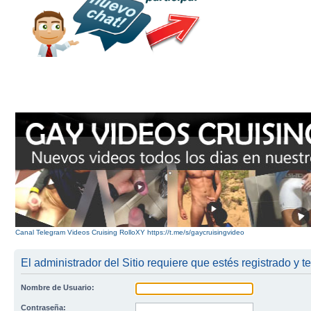
Canal Telegram Videos Cruising RolloXY https://t.me/s/gaycruisingvideo
El administrador del Sitio requiere que estés registrado y te
Nombre de Usuario:
Contraseña: