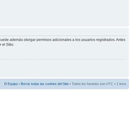
 puede además otorgar permisos adicionales a los usuarios registrados. Antes
el Sitio.
El Equipo
•
Borrar todas las cookies del Sitio
• Todos los horarios son UTC + 1 hora