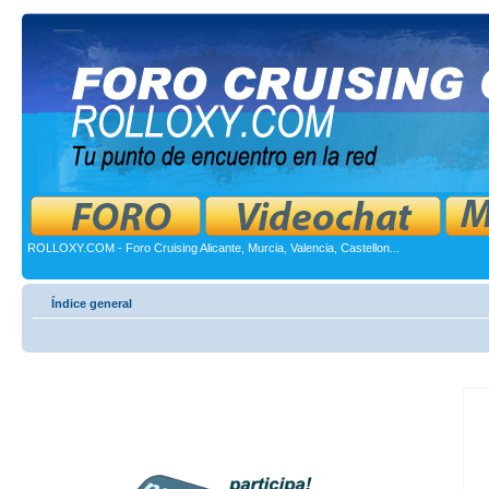
ROLLOXY.COM - Foro Cruising Alicante, Murcia, Valencia, Castellon...
Índice general