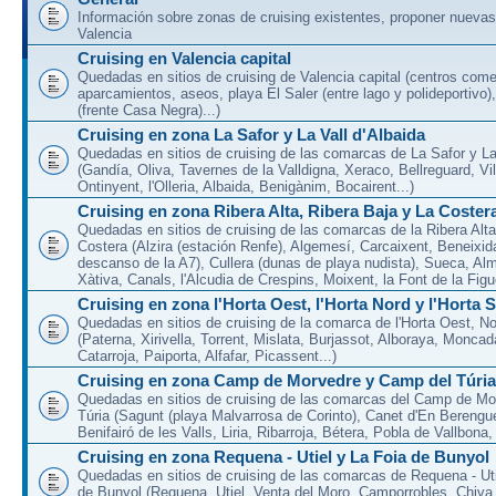
Información sobre zonas de cruising existentes, proponer nuevas
Valencia
Cruising en Valencia capital
Quedadas en sitios de cruising de Valencia capital (centros come
aparcamientos, aseos, playa El Saler (entre lago y polideportivo)
(frente Casa Negra)...)
Cruising en zona La Safor y La Vall d'Albaida
Quedadas en sitios de cruising de las comarcas de La Safor y La 
(Gandía, Oliva, Tavernes de la Valldigna, Xeraco, Bellreguard, Vil
Ontinyent, l'Olleria, Albaida, Benigànim, Bocairent...)
Cruising en zona Ribera Alta, Ribera Baja y La Coster
Quedadas en sitios de cruising de las comarcas de la Ribera Alta
Costera (Alzira (estación Renfe), Algemesí, Carcaixent, Beneixid
descanso de la A7), Cullera (dunas de playa nudista), Sueca, Al
Xàtiva, Canals, l'Alcudia de Crespins, Moixent, la Font de la Figue
Cruising en zona l'Horta Oest, l'Horta Nord y l'Horta 
Quedadas en sitios de cruising de la comarca de l'Horta Oest, N
(Paterna, Xirivella, Torrent, Mislata, Burjassot, Alboraya, Moncad
Catarroja, Paiporta, Alfafar, Picassent...)
Cruising en zona Camp de Morvedre y Camp del Túria
Quedadas en sitios de cruising de las comarcas del Camp de Mo
Túria (Sagunt (playa Malvarrosa de Corinto), Canet d'En Berenguer
Benifairó de les Valls, Liria, Ribarroja, Bétera, Pobla de Vallbona, l
Cruising en zona Requena - Utiel y La Foia de Bunyol
Quedadas en sitios de cruising de las comarcas de Requena - Uti
de Bunyol (Requena, Utiel, Venta del Moro, Camporrobles, Chiva