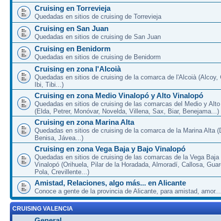
Cruising en Torrevieja
Quedadas en sitios de cruising de Torrevieja
Cruising en San Juan
Quedadas en sitios de cruising de San Juan
Cruising en Benidorm
Quedadas en sitios de cruising de Benidorm
Cruising en zona l'Alcoià
Quedadas en sitios de cruising de la comarca de l'Alcoià (Alcoy, C
Ibi, Tibi...)
Cruising en zona Medio Vinalopó y Alto Vinalopó
Quedadas en sitios de cruising de las comarcas del Medio y Alto
(Elda, Petrer, Monóvar, Novelda, Villena, Sax, Biar, Benejama...)
Cruising en zona Marina Alta
Quedadas en sitios de cruising de la comarca de la Marina Alta (
Benisa, Jávea...)
Cruising en zona Vega Baja y Bajo Vinalopó
Quedadas en sitios de cruising de las comarcas de la Vega Baja
Vinalopó (Orihuela, Pilar de la Horadada, Almoradí, Callosa, Gua
Pola, Crevillente...)
Amistad, Relaciones, algo más... en Alicante
Conoce a gente de la provincia de Alicante, para amistad, amor...
CRUISING VALENCIA
General