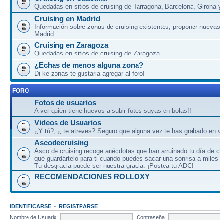
Quedadas en sitios de cruising de Tarragona, Barcelona, Girona y
Cruising en Madrid
Información sobre zonas de cruising existentes, proponer nuevas
Madrid
Cruising en Zaragoza
Quedadas en sitios de cruising de Zaragoza
¿Echas de menos alguna zona?
Di ke zonas te gustaria agregar al foro!
FORO
Fotos de usuarios
A ver quien tiene huevos a subir fotos suyas en bolas!!
Videos de Usuarios
¿Y tú?, ¿ te atreves? Seguro que alguna vez te has grabado en v
Ascodecruising
Asco de cruising recoge anécdotas que han arruinado tu día de c
qué guardártelo para ti cuando puedes sacar una sonrisa a miles
Tu desgracia puede ser nuestra gracia. ¡Postea tu ADC!
RECOMENDACIONES ROLLOXY
IDENTIFICARSE
•
REGISTRARSE
Nombre de Usuario:
Contraseña: