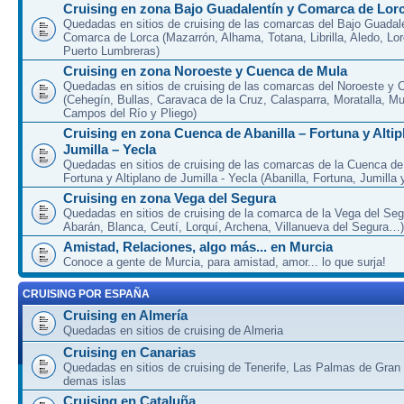
Cruising en zona Bajo Guadalentín y Comarca de Lor
Quedadas en sitios de cruising de las comarcas del Bajo Guadal
Comarca de Lorca (Mazarrón, Alhama, Totana, Librilla, Aledo, Lor
Puerto Lumbreras)
Cruising en zona Noroeste y Cuenca de Mula
Quedadas en sitios de cruising de las comarcas del Noroeste y
(Cehegín, Bullas, Caravaca de la Cruz, Calasparra, Moratalla, Mu
Campos del Río y Pliego)
Cruising en zona Cuenca de Abanilla – Fortuna y Altip
Jumilla – Yecla
Quedadas en sitios de cruising de las comarcas de la Cuenca de 
Fortuna y Altiplano de Jumilla - Yecla (Abanilla, Fortuna, Jumilla 
Cruising en zona Vega del Segura
Quedadas en sitios de cruising de la comarca de la Vega del Seg
Abarán, Blanca, Ceutí, Lorquí, Archena, Villanueva del Segura…)
Amistad, Relaciones, algo más... en Murcia
Conoce a gente de Murcia, para amistad, amor... lo que surja!
CRUISING POR ESPAÑA
Cruising en Almería
Quedadas en sitios de cruising de Almeria
Cruising en Canarias
Quedadas en sitios de cruising de Tenerife, Las Palmas de Gran
demas islas
Cruising en Cataluña