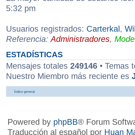
5:32 pm
Usuarios registrados:
Carterkal
,
Wi
Referencia:
Administradores
,
Moder
ESTADÍSTICAS
Mensajes totales
249146
• Temas t
Nuestro Miembro más reciente es
Índice general
Powered by
phpBB
® Forum Softw
Traducción al español por
Huan M