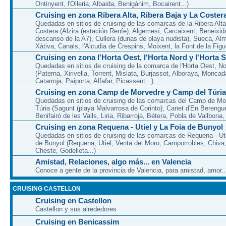
Ontinyent, l'Olleria, Albaida, Benigànim, Bocairent...)
Cruising en zona Ribera Alta, Ribera Baja y La Coster
Quedadas en sitios de cruising de las comarcas de la Ribera Alta
Costera (Alzira (estación Renfe), Algemesí, Carcaixent, Beneixid
descanso de la A7), Cullera (dunas de playa nudista), Sueca, Al
Xàtiva, Canals, l'Alcudia de Crespins, Moixent, la Font de la Figue
Cruising en zona l'Horta Oest, l'Horta Nord y l'Horta 
Quedadas en sitios de cruising de la comarca de l'Horta Oest, N
(Paterna, Xirivella, Torrent, Mislata, Burjassot, Alboraya, Moncad
Catarroja, Paiporta, Alfafar, Picassent...)
Cruising en zona Camp de Morvedre y Camp del Túria
Quedadas en sitios de cruising de las comarcas del Camp de Mo
Túria (Sagunt (playa Malvarrosa de Corinto), Canet d'En Berenguer
Benifairó de les Valls, Liria, Ribarroja, Bétera, Pobla de Vallbona, l
Cruising en zona Requena - Utiel y La Foia de Bunyol
Quedadas en sitios de cruising de las comarcas de Requena - Uti
de Bunyol (Requena, Utiel, Venta del Moro, Camporrobles, Chiva
Cheste, Godelleta...)
Amistad, Relaciones, algo más... en Valencia
Conoce a gente de la provincia de Valencia, para amistad, amor...
CRUISING CASTELLON
Cruising en Castellon
Castellon y sus alrededores
Cruising en Benicassim