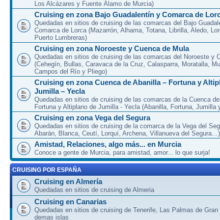
Los Alcázares y Fuente Álamo de Murcia)
Cruising en zona Bajo Guadalentín y Comarca de Lor
Quedadas en sitios de cruising de las comarcas del Bajo Guadal
Comarca de Lorca (Mazarrón, Alhama, Totana, Librilla, Aledo, Lor
Puerto Lumbreras)
Cruising en zona Noroeste y Cuenca de Mula
Quedadas en sitios de cruising de las comarcas del Noroeste y
(Cehegín, Bullas, Caravaca de la Cruz, Calasparra, Moratalla, Mu
Campos del Río y Pliego)
Cruising en zona Cuenca de Abanilla – Fortuna y Altip
Jumilla – Yecla
Quedadas en sitios de cruising de las comarcas de la Cuenca de 
Fortuna y Altiplano de Jumilla - Yecla (Abanilla, Fortuna, Jumilla 
Cruising en zona Vega del Segura
Quedadas en sitios de cruising de la comarca de la Vega del Seg
Abarán, Blanca, Ceutí, Lorquí, Archena, Villanueva del Segura…)
Amistad, Relaciones, algo más... en Murcia
Conoce a gente de Murcia, para amistad, amor... lo que surja!
CRUISING POR ESPAÑA
Cruising en Almería
Quedadas en sitios de cruising de Almeria
Cruising en Canarias
Quedadas en sitios de cruising de Tenerife, Las Palmas de Gran
demas islas