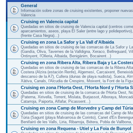
General
Información sobre zonas de cruising existentes, proponer nuevas
Valencia
Cruising en Valencia capital
Quedadas en sitios de cruising de Valencia capital (centros come
aparcamientos, aseos, playa El Saler (entre lago y polideportivo)
(frente Casa Negra)...)
Cruising en zona La Safor y La Vall d'Albaida
Quedadas en sitios de cruising de las comarcas de La Safor y La 
(Gandía, Oliva, Tavernes de la Valldigna, Xeraco, Bellreguard, Vil
Ontinyent, l'Olleria, Albaida, Benigànim, Bocairent...)
Cruising en zona Ribera Alta, Ribera Baja y La Coster
Quedadas en sitios de cruising de las comarcas de la Ribera Alta
Costera (Alzira (estación Renfe), Algemesí, Carcaixent, Beneixid
descanso de la A7), Cullera (dunas de playa nudista), Sueca, Al
Xàtiva, Canals, l'Alcudia de Crespins, Moixent, la Font de la Figue
Cruising en zona l'Horta Oest, l'Horta Nord y l'Horta 
Quedadas en sitios de cruising de la comarca de l'Horta Oest, N
(Paterna, Xirivella, Torrent, Mislata, Burjassot, Alboraya, Moncad
Catarroja, Paiporta, Alfafar, Picassent...)
Cruising en zona Camp de Morvedre y Camp del Túria
Quedadas en sitios de cruising de las comarcas del Camp de Mo
Túria (Sagunt (playa Malvarrosa de Corinto), Canet d'En Berenguer
Benifairó de les Valls, Liria, Ribarroja, Bétera, Pobla de Vallbona, l
Cruising en zona Requena - Utiel y La Foia de Bunyol