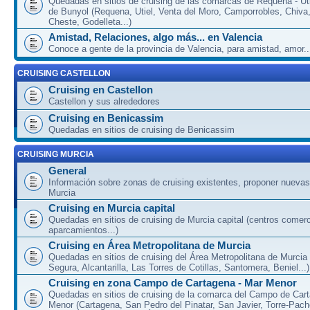
Quedadas en sitios de cruising de las comarcas de Requena - Uti
de Bunyol (Requena, Utiel, Venta del Moro, Camporrobles, Chiva
Cheste, Godelleta...)
Amistad, Relaciones, algo más... en Valencia
Conoce a gente de la provincia de Valencia, para amistad, amor...
CRUISING CASTELLON
Cruising en Castellon
Castellon y sus alrededores
Cruising en Benicassim
Quedadas en sitios de cruising de Benicassim
CRUISING MURCIA
General
Información sobre zonas de cruising existentes, proponer nuevas
Murcia
Cruising en Murcia capital
Quedadas en sitios de cruising de Murcia capital (centros comerc
aparcamientos...)
Cruising en Área Metropolitana de Murcia
Quedadas en sitios de cruising del Área Metropolitana de Murcia
Segura, Alcantarilla, Las Torres de Cotillas, Santomera, Beniel...)
Cruising en zona Campo de Cartagena - Mar Menor
Quedadas en sitios de cruising de la comarca del Campo de Car
Menor (Cartagena, San Pedro del Pinatar, San Javier, Torre-Pach