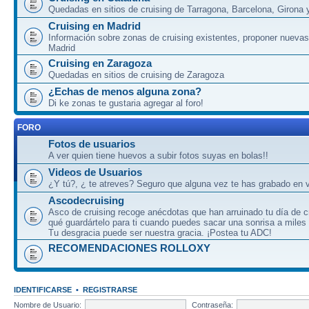
Quedadas en sitios de cruising de Tarragona, Barcelona, Girona y
Cruising en Madrid
Información sobre zonas de cruising existentes, proponer nuevas
Madrid
Cruising en Zaragoza
Quedadas en sitios de cruising de Zaragoza
¿Echas de menos alguna zona?
Di ke zonas te gustaria agregar al foro!
FORO
Fotos de usuarios
A ver quien tiene huevos a subir fotos suyas en bolas!!
Videos de Usuarios
¿Y tú?, ¿ te atreves? Seguro que alguna vez te has grabado en v
Ascodecruising
Asco de cruising recoge anécdotas que han arruinado tu día de c
qué guardártelo para ti cuando puedes sacar una sonrisa a miles
Tu desgracia puede ser nuestra gracia. ¡Postea tu ADC!
RECOMENDACIONES ROLLOXY
IDENTIFICARSE
•
REGISTRARSE
Nombre de Usuario:
Contraseña: