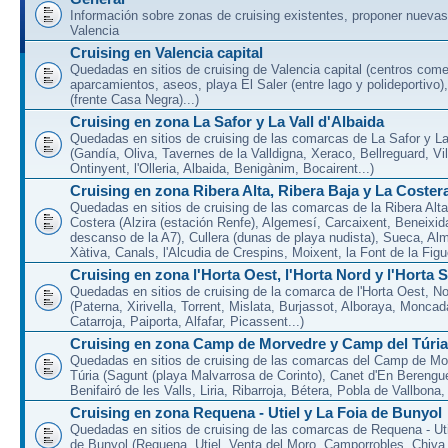
Información sobre zonas de cruising existentes, proponer nuevas
Valencia
Cruising en Valencia capital
Quedadas en sitios de cruising de Valencia capital (centros come
aparcamientos, aseos, playa El Saler (entre lago y polideportivo)
(frente Casa Negra)...)
Cruising en zona La Safor y La Vall d'Albaida
Quedadas en sitios de cruising de las comarcas de La Safor y La 
(Gandía, Oliva, Tavernes de la Valldigna, Xeraco, Bellreguard, Vil
Ontinyent, l'Olleria, Albaida, Benigànim, Bocairent...)
Cruising en zona Ribera Alta, Ribera Baja y La Coster
Quedadas en sitios de cruising de las comarcas de la Ribera Alta
Costera (Alzira (estación Renfe), Algemesí, Carcaixent, Beneixid
descanso de la A7), Cullera (dunas de playa nudista), Sueca, Al
Xàtiva, Canals, l'Alcudia de Crespins, Moixent, la Font de la Figue
Cruising en zona l'Horta Oest, l'Horta Nord y l'Horta 
Quedadas en sitios de cruising de la comarca de l'Horta Oest, N
(Paterna, Xirivella, Torrent, Mislata, Burjassot, Alboraya, Moncad
Catarroja, Paiporta, Alfafar, Picassent...)
Cruising en zona Camp de Morvedre y Camp del Túria
Quedadas en sitios de cruising de las comarcas del Camp de Mo
Túria (Sagunt (playa Malvarrosa de Corinto), Canet d'En Berenguer
Benifairó de les Valls, Liria, Ribarroja, Bétera, Pobla de Vallbona, l
Cruising en zona Requena - Utiel y La Foia de Bunyol
Quedadas en sitios de cruising de las comarcas de Requena - Uti
de Bunyol (Requena, Utiel, Venta del Moro, Camporrobles, Chiva