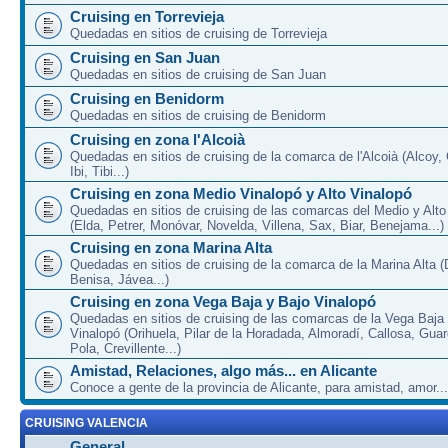
Cruising en Torrevieja
Quedadas en sitios de cruising de Torrevieja
Cruising en San Juan
Quedadas en sitios de cruising de San Juan
Cruising en Benidorm
Quedadas en sitios de cruising de Benidorm
Cruising en zona l'Alcoià
Quedadas en sitios de cruising de la comarca de l'Alcoià (Alcoy, C
Ibi, Tibi...)
Cruising en zona Medio Vinalopó y Alto Vinalopó
Quedadas en sitios de cruising de las comarcas del Medio y Alto
(Elda, Petrer, Monóvar, Novelda, Villena, Sax, Biar, Benejama...)
Cruising en zona Marina Alta
Quedadas en sitios de cruising de la comarca de la Marina Alta (
Benisa, Jávea...)
Cruising en zona Vega Baja y Bajo Vinalopó
Quedadas en sitios de cruising de las comarcas de la Vega Baja
Vinalopó (Orihuela, Pilar de la Horadada, Almoradí, Callosa, Gua
Pola, Crevillente...)
Amistad, Relaciones, algo más... en Alicante
Conoce a gente de la provincia de Alicante, para amistad, amor...
CRUISING VALENCIA
General