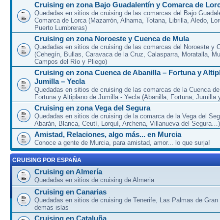
Cruising en zona Bajo Guadalentín y Comarca de Lor
Quedadas en sitios de cruising de las comarcas del Bajo Guadal
Comarca de Lorca (Mazarrón, Alhama, Totana, Librilla, Aledo, Lor
Puerto Lumbreras)
Cruising en zona Noroeste y Cuenca de Mula
Quedadas en sitios de cruising de las comarcas del Noroeste y
(Cehegín, Bullas, Caravaca de la Cruz, Calasparra, Moratalla, Mu
Campos del Río y Pliego)
Cruising en zona Cuenca de Abanilla – Fortuna y Altip
Jumilla – Yecla
Quedadas en sitios de cruising de las comarcas de la Cuenca de 
Fortuna y Altiplano de Jumilla - Yecla (Abanilla, Fortuna, Jumilla 
Cruising en zona Vega del Segura
Quedadas en sitios de cruising de la comarca de la Vega del Seg
Abarán, Blanca, Ceutí, Lorquí, Archena, Villanueva del Segura…)
Amistad, Relaciones, algo más... en Murcia
Conoce a gente de Murcia, para amistad, amor... lo que surja!
CRUISING POR ESPAÑA
Cruising en Almería
Quedadas en sitios de cruising de Almeria
Cruising en Canarias
Quedadas en sitios de cruising de Tenerife, Las Palmas de Gran
demas islas
Cruising en Cataluña