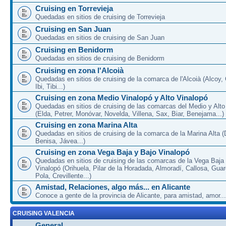
Cruising en Torrevieja
Quedadas en sitios de cruising de Torrevieja
Cruising en San Juan
Quedadas en sitios de cruising de San Juan
Cruising en Benidorm
Quedadas en sitios de cruising de Benidorm
Cruising en zona l'Alcoià
Quedadas en sitios de cruising de la comarca de l'Alcoià (Alcoy, C
Ibi, Tibi...)
Cruising en zona Medio Vinalopó y Alto Vinalopó
Quedadas en sitios de cruising de las comarcas del Medio y Alto
(Elda, Petrer, Monóvar, Novelda, Villena, Sax, Biar, Benejama...)
Cruising en zona Marina Alta
Quedadas en sitios de cruising de la comarca de la Marina Alta (
Benisa, Jávea...)
Cruising en zona Vega Baja y Bajo Vinalopó
Quedadas en sitios de cruising de las comarcas de la Vega Baja
Vinalopó (Orihuela, Pilar de la Horadada, Almoradí, Callosa, Gua
Pola, Crevillente...)
Amistad, Relaciones, algo más... en Alicante
Conoce a gente de la provincia de Alicante, para amistad, amor...
CRUISING VALENCIA
General