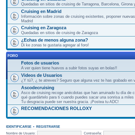
Quedadas en sitios de cruising de Tarragona, Barcelona, Girona y
Cruising en Madrid
Información sobre zonas de cruising existentes, proponer nuevas
Madrid
Cruising en Zaragoza
Quedadas en sitios de cruising de Zaragoza
¿Echas de menos alguna zona?
Di ke zonas te gustaria agregar al foro!
FORO
Fotos de usuarios
A ver quien tiene huevos a subir fotos suyas en bolas!!
Videos de Usuarios
¿Y tú?, ¿ te atreves? Seguro que alguna vez te has grabado en v
Ascodecruising
Asco de cruising recoge anécdotas que han arruinado tu día de c
qué guardártelo para ti cuando puedes sacar una sonrisa a miles
Tu desgracia puede ser nuestra gracia. ¡Postea tu ADC!
RECOMENDACIONES ROLLOXY
IDENTIFICARSE
•
REGISTRARSE
Nombre de Usuario:
Contraseña: