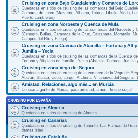
Cruising en zona Bajo Guadalentín y Comarca de Lor
Quedadas en sitios de cruising de las comarcas del Bajo Guadal
Comarca de Lorca (Mazarrón, Alhama, Totana, Librilla, Aledo, Lor
Puerto Lumbreras)
Cruising en zona Noroeste y Cuenca de Mula
Quedadas en sitios de cruising de las comarcas del Noroeste y
(Cehegín, Bullas, Caravaca de la Cruz, Calasparra, Moratalla, Mu
Campos del Río y Pliego)
Cruising en zona Cuenca de Abanilla – Fortuna y Altip
Jumilla – Yecla
Quedadas en sitios de cruising de las comarcas de la Cuenca de 
Fortuna y Altiplano de Jumilla - Yecla (Abanilla, Fortuna, Jumilla 
Cruising en zona Vega del Segura
Quedadas en sitios de cruising de la comarca de la Vega del Seg
Abarán, Blanca, Ceutí, Lorquí, Archena, Villanueva del Segura…)
Amistad, Relaciones, algo más... en Murcia
Conoce a gente de Murcia, para amistad, amor... lo que surja!
CRUISING POR ESPAÑA
Cruising en Almería
Quedadas en sitios de cruising de Almeria
Cruising en Canarias
Quedadas en sitios de cruising de Tenerife, Las Palmas de Gran
demas islas
Cruising en Cataluña