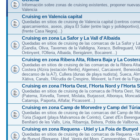
Información sobre zonas de cruising existentes, proponer nuevas
Valencia
Cruising en Valencia capital
Quedadas en sitios de cruising de Valencia capital (centros come
aparcamientos, aseos, playa El Saler (entre lago y polideportivo)
(frente Casa Negra)...)
Cruising en zona La Safor y La Vall d'Albaida
Quedadas en sitios de cruising de las comarcas de La Safor y La 
(Gandía, Oliva, Tavernes de la Valldigna, Xeraco, Bellreguard, Vil
Ontinyent, l'Olleria, Albaida, Benigànim, Bocairent...)
Cruising en zona Ribera Alta, Ribera Baja y La Coster
Quedadas en sitios de cruising de las comarcas de la Ribera Alta
Costera (Alzira (estación Renfe), Algemesí, Carcaixent, Beneixid
descanso de la A7), Cullera (dunas de playa nudista), Sueca, Al
Xàtiva, Canals, l'Alcudia de Crespins, Moixent, la Font de la Figue
Cruising en zona l'Horta Oest, l'Horta Nord y l'Horta 
Quedadas en sitios de cruising de la comarca de l'Horta Oest, N
(Paterna, Xirivella, Torrent, Mislata, Burjassot, Alboraya, Moncad
Catarroja, Paiporta, Alfafar, Picassent...)
Cruising en zona Camp de Morvedre y Camp del Túria
Quedadas en sitios de cruising de las comarcas del Camp de Mo
Túria (Sagunt (playa Malvarrosa de Corinto), Canet d'En Berenguer
Benifairó de les Valls, Liria, Ribarroja, Bétera, Pobla de Vallbona, l
Cruising en zona Requena - Utiel y La Foia de Bunyol
Quedadas en sitios de cruising de las comarcas de Requena - Uti
de Bunyol (Requena, Utiel, Venta del Moro, Camporrobles, Chiva