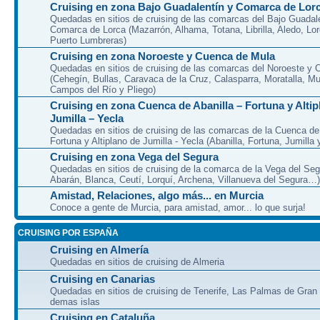
Cruising en zona Bajo Guadalentín y Comarca de Lor
Quedadas en sitios de cruising de las comarcas del Bajo Guadal
Comarca de Lorca (Mazarrón, Alhama, Totana, Librilla, Aledo, Lor
Puerto Lumbreras)
Cruising en zona Noroeste y Cuenca de Mula
Quedadas en sitios de cruising de las comarcas del Noroeste y
(Cehegín, Bullas, Caravaca de la Cruz, Calasparra, Moratalla, Mu
Campos del Río y Pliego)
Cruising en zona Cuenca de Abanilla – Fortuna y Altip
Jumilla – Yecla
Quedadas en sitios de cruising de las comarcas de la Cuenca de 
Fortuna y Altiplano de Jumilla - Yecla (Abanilla, Fortuna, Jumilla 
Cruising en zona Vega del Segura
Quedadas en sitios de cruising de la comarca de la Vega del Seg
Abarán, Blanca, Ceutí, Lorquí, Archena, Villanueva del Segura…)
Amistad, Relaciones, algo más... en Murcia
Conoce a gente de Murcia, para amistad, amor... lo que surja!
CRUISING POR ESPAÑA
Cruising en Almería
Quedadas en sitios de cruising de Almeria
Cruising en Canarias
Quedadas en sitios de cruising de Tenerife, Las Palmas de Gran
demas islas
Cruising en Cataluña