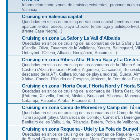
Información sobre zonas de cruising existentes, proponer nuevas
Valencia
Cruising en Valencia capital
Quedadas en sitios de cruising de Valencia capital (centros come
aparcamientos, aseos, playa El Saler (entre lago y polideportivo)
(frente Casa Negra)...)
Cruising en zona La Safor y La Vall d'Albaida
Quedadas en sitios de cruising de las comarcas de La Safor y La 
(Gandía, Oliva, Tavernes de la Valldigna, Xeraco, Bellreguard, Vil
Ontinyent, l'Olleria, Albaida, Benigànim, Bocairent...)
Cruising en zona Ribera Alta, Ribera Baja y La Coster
Quedadas en sitios de cruising de las comarcas de la Ribera Alta
Costera (Alzira (estación Renfe), Algemesí, Carcaixent, Beneixid
descanso de la A7), Cullera (dunas de playa nudista), Sueca, Al
Xàtiva, Canals, l'Alcudia de Crespins, Moixent, la Font de la Figue
Cruising en zona l'Horta Oest, l'Horta Nord y l'Horta 
Quedadas en sitios de cruising de la comarca de l'Horta Oest, N
(Paterna, Xirivella, Torrent, Mislata, Burjassot, Alboraya, Moncad
Catarroja, Paiporta, Alfafar, Picassent...)
Cruising en zona Camp de Morvedre y Camp del Túria
Quedadas en sitios de cruising de las comarcas del Camp de Mo
Túria (Sagunt (playa Malvarrosa de Corinto), Canet d'En Berenguer
Benifairó de les Valls, Liria, Ribarroja, Bétera, Pobla de Vallbona, l
Cruising en zona Requena - Utiel y La Foia de Bunyol
Quedadas en sitios de cruising de las comarcas de Requena - Uti
de Bunyol (Requena, Utiel, Venta del Moro, Camporrobles, Chiva