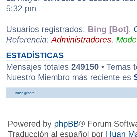
5:32 pm
Usuarios registrados:
Bing [Bot]
,
Referencia:
Administradores
,
Moder
ESTADÍSTICAS
Mensajes totales
249150
• Temas t
Nuestro Miembro más reciente es
Índice general
Powered by
phpBB
® Forum Softw
Traducción al español por
Huan M