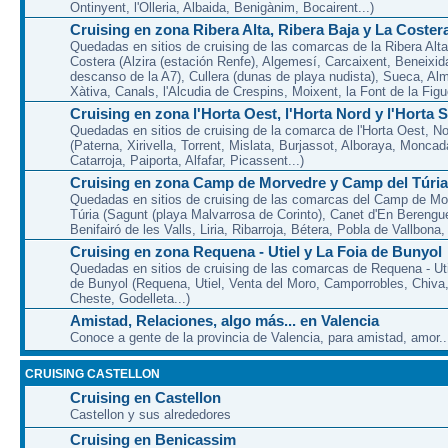
Ontinyent, l'Olleria, Albaida, Benigànim, Bocairent...)
Cruising en zona Ribera Alta, Ribera Baja y La Coster
Quedadas en sitios de cruising de las comarcas de la Ribera Alta
Costera (Alzira (estación Renfe), Algemesí, Carcaixent, Beneixid
descanso de la A7), Cullera (dunas de playa nudista), Sueca, Al
Xàtiva, Canals, l'Alcudia de Crespins, Moixent, la Font de la Figue
Cruising en zona l'Horta Oest, l'Horta Nord y l'Horta 
Quedadas en sitios de cruising de la comarca de l'Horta Oest, N
(Paterna, Xirivella, Torrent, Mislata, Burjassot, Alboraya, Moncad
Catarroja, Paiporta, Alfafar, Picassent...)
Cruising en zona Camp de Morvedre y Camp del Túria
Quedadas en sitios de cruising de las comarcas del Camp de Mo
Túria (Sagunt (playa Malvarrosa de Corinto), Canet d'En Berenguer
Benifairó de les Valls, Liria, Ribarroja, Bétera, Pobla de Vallbona, l
Cruising en zona Requena - Utiel y La Foia de Bunyol
Quedadas en sitios de cruising de las comarcas de Requena - Uti
de Bunyol (Requena, Utiel, Venta del Moro, Camporrobles, Chiva
Cheste, Godelleta...)
Amistad, Relaciones, algo más... en Valencia
Conoce a gente de la provincia de Valencia, para amistad, amor...
CRUISING CASTELLON
Cruising en Castellon
Castellon y sus alrededores
Cruising en Benicassim